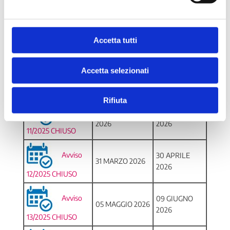
8/2025 CHIUSO
Avviso
11 NOVEMBRE
16 DICEMBRE
2025
2025
Accetta tutti
9/2025 CHIUSO
Avviso
04 DICEMBRE
20 GENNAIO
Accetta selezionati
2025
2026
10/2025 CHIUSO
Rifiuta
Avviso
24 FEBBRAIO
26 MARZO
2026
2026
11/2025 CHIUSO
Avviso
30 APRILE
31 MARZO 2026
2026
12/2025 CHIUSO
Avviso
09 GIUGNO
05 MAGGIO 2026
2026
13/2025 CHIUSO