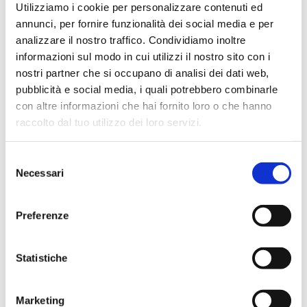
03 APRILE 2025
Utilizziamo i cookie per personalizzare contenuti ed
2025
3/2025 CHIUSO
annunci, per fornire funzionalità dei social media e per
analizzare il nostro traffico. Condividiamo inoltre
Avviso
08 MAGGIO
10 GIUGNO
informazioni sul modo in cui utilizzi il nostro sito con i
2025
2025
nostri partner che si occupano di analisi dei dati web,
4/2025 CHIUSO
pubblicità e social media, i quali potrebbero combinarle
con altre informazioni che hai fornito loro o che hanno
Avviso
17 LUGLIO
12 GIUGNO 2025
raccolto dal tuo utilizzo dei loro servizi.
2025
5/2025 CHIUSO
Selezione
16
Avviso
Necessari
del
22 LUGLIO 2025
SETTEMBRE
2025
consenso
6/2025 CHIUSO
Preferenze
Avviso
18 SETTEMBRE
21 OTTOBRE
2025
2025
7/2025 CHIUSO
Statistiche
Avviso
23 OTTOBRE
25 NOVEMBRE
2025
2025
Marketing