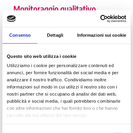
Monitoraggio qualitativo
Il monitoraggio qualitativo che annualmente viene svolto
sulla misura permette di ottenere un riscontro sui risultati
dell’attività da parte dei tutor che seguono i tirocinanti
Consenso
Dettagli
Informazioni sui cookie
all’interno degli enti. L’indagine è diretta agli enti che hanno
progetti avviati almeno da tre mesi.
Questo sito web utilizza i cookie
La rilevazione si concentra su aspetti in grado di fornire un
quadro esaustivo in merito alle caratteristiche del progetto,
Utilizziamo i cookie per personalizzare contenuti ed
nella fattispecie: riscontri relativi alla strutturazione
annunci, per fornire funzionalità dei social media e per
generale, utilità di DoteComune, informazioni sulla
analizzare il nostro traffico. Condividiamo inoltre
sostenibilità della misura, impatto del progetto
informazioni sul modo in cui utilizzi il nostro sito con i
DoteComune sulle scelte professionali dei tirocinanti.
nostri partner che si occupano di analisi dei dati web,
Dall’indagine condotta nel 2021 con i tutor degli enti
pubblicità e social media, i quali potrebbero combinarle
emerge che:
con altre informazioni che hai fornito loro o che hanno
la maggior parte dei tirocini si realizzano nei Comuni
raccolto dal tuo utilizzo dei loro servizi.
con oltre 5.000 abitanti, con una buona distribuzione
però anche nei piccoli Comuni (oltre il 22%);
Selezione