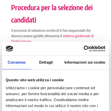
Procedura per la selezione dei
candidati
Il processo di selezione consta di 6 fasi sequenziali che
devono essere gestite attraverso il
sistema gestionale di
DoteComune
.
L’accesso è consentito con login e password, ogni progetto
ha un tutor associato, una sua sede e una sua graduatoria.
Nel
manuale allegato
sono riportate le indicazioni
Consenso
Dettagli
Informazioni sui cookie
necessarie per effettuare la selezione dei candidati ai
progetti di DoteComune.
Questo sito web utilizza i cookie
Utilizziamo i cookie per personalizzare contenuti ed
La valutazione dei titoli di
annunci, per fornire funzionalità dei social media e per
analizzare il nostro traffico. Condividiamo inoltre
studio
informazioni sul modo in cui utilizzi il nostro sito con i