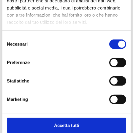
nostri partner che si occupano di analisi dei dati web,
pubblicità e social media, i quali potrebbero combinarle
I punteggi da assegnare ai titoli di studio sono calcolati
con altre informazioni che hai fornito loro o che hanno
automaticamente dal sistema e fanno riferimento alla
griglia di valutazione sotto riportata.
raccolto dal tuo utilizzo dei loro servizi.
Licenza elementare = 2 punti
Selezione
Licenza media inferiore = 3 punti
Necessari
del
Diploma di scuola superiore di 2-3 anni = 4 punti
Diploma di scuola superiore di 4-5 anni = 5 punti
consenso
Laurea triennale (Nuovo Ordinamento) = 7 punti
Preferenze
Diploma universitario (Vecchio Ordinamento) = 8
punti
Laurea Magistrale/Laurea Vecchio Ordinamento = 9
Statistiche
punti
Marketing
Inoltre possono essere valutati:
Master Post Laurea = 1 punto
Dottorato di ricerca = 1 punto
Accetta tutti
Specializzazione post laurea magistrale/laurea vecchio
ordinamento = 1 punto