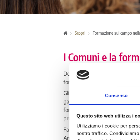
Scopri
Formazione sul campo nella
I Comuni e la for
DoteComune è un’opportunità per a
formazione continua che si svol
Gli Enti coinvolti offrono ai citta
Consenso
garantendo un affiancamento cost
formazione in aula. Al termine del
Questo sito web utilizza i c
professionali acquisite.
Utilizziamo i cookie per perso
Fanno parte del network di DoteC
nostro traffico. Condividiamo 
AnciLab ente “promotore” dei pro