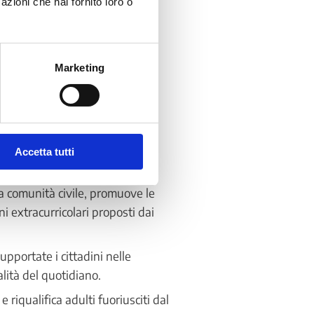
azioni che hai fornito loro o
mento per tutti
Marketing
te del proprio sviluppo
i cittadini, è un presupposto
sito per l’inserimento e la
Accetta tutti
la comunità civile, promuove le
ni extracurricolari proposti dai
upportate i cittadini nelle
lità del quotidiano.
iqualifica adulti fuoriusciti dal