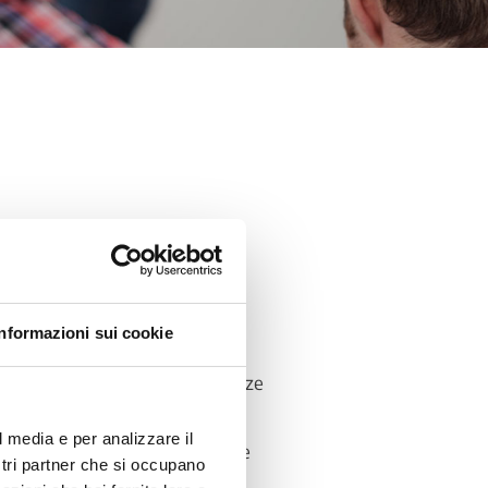
traverso iniziative di
nti presso le proprie strutture,
Informazioni sui cookie
 di studi personalizzato di
la certificazione delle competenze
l media e per analizzare il
“ospitanti” sedi di tirocinio e
ostri partner che si occupano