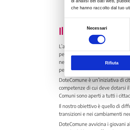
di analisi dei dati web, pubbl
che hanno raccolto dal tuo uti
Selezione
Il nostro obiettiv
Necessari
del
consenso
L’apprendimento nella società d
personale. Garantire le condizion
necessario per favorire la parteci
Rifiuta
permanenza nel mondo del lavor
DoteComune è un’iniziativa di cit
competenze di cui deve dotarsi il 
Comuni sono aperti a tutti i citta
Il nostro obiettivo è quello di di
transizioni e nei cambiamenti nec
DoteComune avvicina i giovani al 