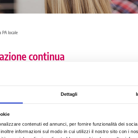
 PA locale
mazione continua
vvicinare i cittadini alla Pubblica Amministrazione locale at
gono prevalentemente nei Comuni.
dini la possibilità di sperimentarsi in percorsi professionalizza
Dettagli
ante durante la formazione sul campo e l’accesso a un piano
 percorso formativo, di tirocinio extracurricolare, è prevista 
ookie
nalizzare contenuti ed annunci, per fornire funzionalità dei socia
omune la Regione Lombardia e ANCI Lombardia, gli Enti locali 
inoltre informazioni sul modo in cui utilizzi il nostro sito con i n
getti.