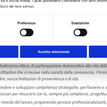
icità e social media, i quali potrebbero combinarle con altre inform
lizzo dei loro servizi.
o: fornire opportunità di apprendi
Preferenze
Statistiche
ella conoscenza deve svilupparsi come componente permanen
i per accedere a percorsi di formazione permanente per tutti 
pazione attiva alla vita sociale, oltre a rappresentare un requi
Accetta selezionati
o.
tadinanza attiva, di partecipazione democratica alla vita del
cittadino che si muove nella società della conoscenza. I tiroci
dini, senza limitazioni di provenienza o di età.
ffondere e sviluppare competenze strategiche, per favorire e s
essari per misurarsi con le, sempre più complesse, progettua
mondo del lavoro, proponendo percorsi professionalizzanti, e r