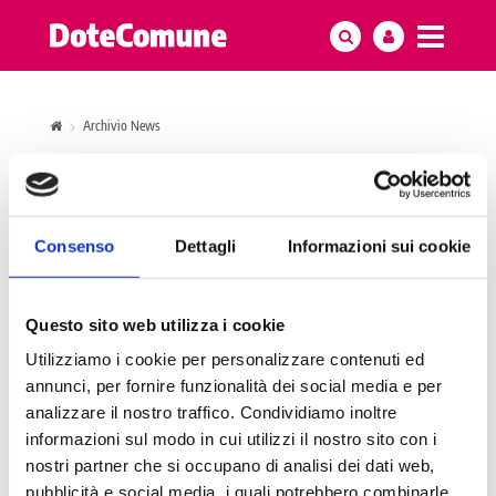
Archivio News
20 Maggio 2026
AnciLab ha pubblicato
Consenso
Dettagli
Informazioni sui cookie
l’avviso 1/2026 del
bando_Neet per la
Questo sito web utilizza i cookie
Utilizziamo i cookie per personalizzare contenuti ed
selezione di 29
annunci, per fornire funzionalità dei social media e per
analizzare il nostro traffico. Condividiamo inoltre
tirocinanti.
informazioni sul modo in cui utilizzi il nostro sito con i
nostri partner che si occupano di analisi dei dati web,
pubblicità e social media, i quali potrebbero combinarle