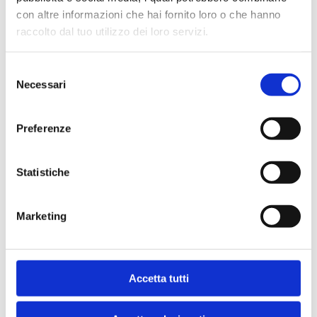
con altre informazioni che hai fornito loro o che hanno
raccolto dal tuo utilizzo dei loro servizi.
Selezione
Necessari
del
consenso
Preferenze
Statistiche
AnciLab ha pubblicato l’avviso 1/2026 del bando_Neet per
la selezione di
29 tirocinanti
.
Marketing
Attivo dal 20 MAGGIO 2026 fino alle ore 12.00 del 03
GIUGNO 2026.
Info su
www.ancilab.it/attività/zeroneet
Accetta tutti
Share