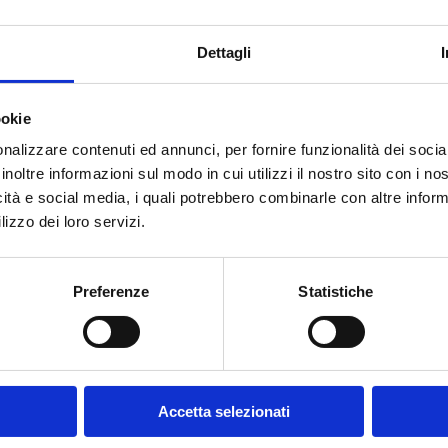
Dettagli
ookie
nalizzare contenuti ed annunci, per fornire funzionalità dei socia
inoltre informazioni sul modo in cui utilizzi il nostro sito con i n
icità e social media, i quali potrebbero combinarle con altre inform
lizzo dei loro servizi.
vviso n. 28/2021 di DoteComune per la selezione di
muni della Lombardia.
Preferenze
Statistiche
IO 2023 al 16 MAGGIO 2023.
omosso da Regione Lombardia, ANCI Lombardia,
ito. I partecipanti avranno la possibilità di
 comunali diventando, da semplici utenti, anche
Accetta selezionati
Il progetto ha una durata di 3, 6, 9 o 12 mesi, con un
ca.