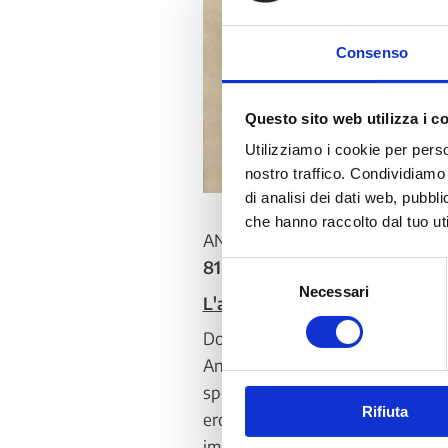
Consenso
Questo sito web utilizza i c
Utilizziamo i cookie per perso
nostro traffico. Condividiamo 
di analisi dei dati web, pubbl
che hanno raccolto dal tuo uti
ANCI Lombardia ha pubblicato l’a
81 tirocinanti
da inserire nei Co
Selezione
Necessari
del
L'avviso è attivo dal 02 MAGG
consenso
DoteComune è organizzato e pr
AnciLab e i Comuni che hanno ader
sperimentarsi nei diversi ambiti
Rifiuta
erogatori di servizi ai cittadini. 
impegno di 20 ore settimanali cir