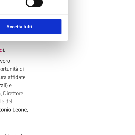
utili per
te
 aggiunto
Accetta tutti
e Unico di
o
).
avoro
ortunità di
tura affidate
ali) e
a
, Direttore
le del
tonio Leone
,