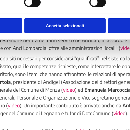
stato soprattutto un momento di riflessione sulle competenze 
 Pubblica Amministrazione locale, cui si rivolge principalmen
“I nodi della piattaforma, di questa rete sono i Comuni” ha
Accetta selezionati
ta e, come sottolineato da
Alessio Zanzottera
, Amministrator
eComune rientra nei tanti servizi che AnciLab, in accordo e
e con Anci Lombardia, offre alle amministrazioni locali” (
vide
requisiti necessari per considerarsi “qualificati” nel sistema l
ivato, quali le competenze richieste, come intercettare le opp
rritorio, sono i temi che hanno affrontato le relazioni di aper
rtola
, presidente di Andigel (Associazione dei direttori gener
nerale del Comune di Monza (
video
) ed
Emanuela Marcocci
enerali, Personale e Organizzazione e Vice segretario genera
ho (
video
). Un importante contributo è arrivato anche da
An
ger del Comune di Legnano e tutor di DoteComune (
video
).