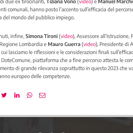
di due ex tirocinanti,
Tiziana Vono
(
video
) e
Manuel Marchi
ti comunali, hanno posto l’accento sull’efficacia del percors
ta del mondo del pubblico impiego.
uti, infine,
Simona Tironi
(
video
), Assessore all’Istruzione,
 Regione Lombardia e
Mauro Guerra
(
video
), Presidente di 
ui lasciamo le riflessioni e le considerazioni finali sull’efficac
 di DoteComune, piattaforma che a fine percorso attesta le c
emento di grande rilevanza soprattutto in questo 2023 che va 
l’anno europeo delle competenze.