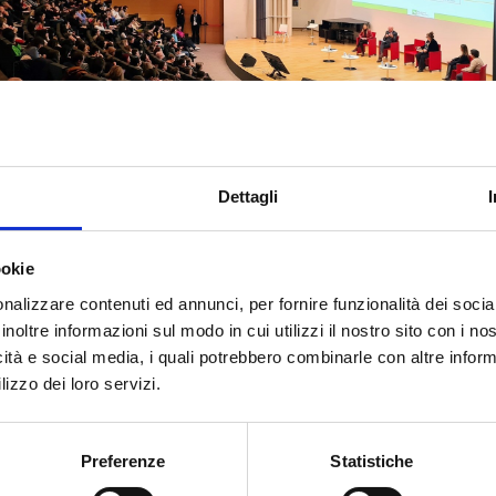
Dettagli
tecipata quella dedicata a
DoteComune
, dal titolo “Cambian
avoro. Riflessioni sulle competenze utili per operare nel prese
Pubblica Amministrazione locale”, “una piattaforma estesa di
ookie
o e formazione continua” come l’ha definita
Onelia Rivolta
nalizzare contenuti ed annunci, per fornire funzionalità dei socia
eo
), la società in house di Anci Lombardia che gestisce quest
inoltre informazioni sul modo in cui utilizzi il nostro sito con i n
icità e social media, i quali potrebbero combinarle con altre inform
lizzo dei loro servizi.
 percorso di DoteComune sono molte le persone, i cittadini, 
ocarsi nel mondo del lavoro, chi nel settore pubblico, attraver
Preferenze
Statistiche
e a concorsi, chi nel mondo privato.