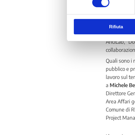
L’incontro è 
operare nella
DoteComune. 
Rifiuta
Onelia Rivol
AnciLab, “Dot
collaborazion
Quali sono i 
pubblico e pr
lavoro sul te
a
Michele Be
Direttore Ge
Area Affari g
Comune di R
Project Mana