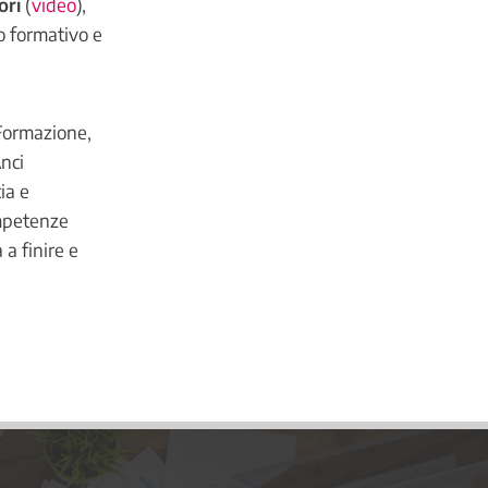
ori
(
video
),
o formativo e
 Formazione,
Anci
ia e
ompetenze
a finire e