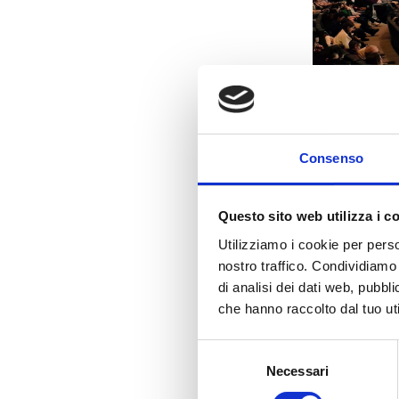
Consenso
Giornata par
e cambia il l
futuro della 
Questo sito web utilizza i c
apprendiment
Utilizziamo i cookie per perso
AnciLab (
vid
nostro traffico. Condividiamo 
di analisi dei dati web, pubbl
piattaforma.
che hanno raccolto dal tuo uti
Attraverso il
Selezione
potuto ricoll
Necessari
del
partecipazion
consenso