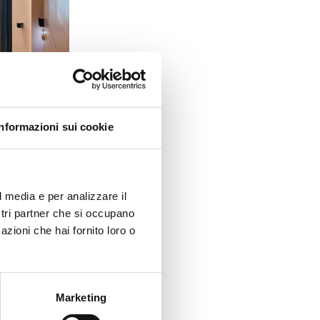
Informazioni sui cookie
o le persone
nte e nel
, Direttore
l media e per analizzare il
a
ostri partner che si occupano
azioni che hai fornito loro o
che hanno
so la
Marketing