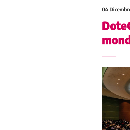
04 Dicembr
Dote
mond