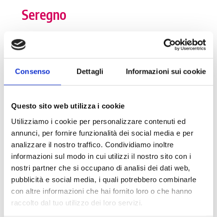
Seregno
I numeri della Dote
Consenso
Dettagli
Informazioni sui cookie
Numero tutor: 22
Numero di tirocinanti attivi: 0
Questo sito web utilizza i cookie
Numero di tirocinanti storico: 40
Utilizziamo i cookie per personalizzare contenuti ed
annunci, per fornire funzionalità dei social media e per
analizzare il nostro traffico. Condividiamo inoltre
informazioni sul modo in cui utilizzi il nostro sito con i
Dettagli
nostri partner che si occupano di analisi dei dati web,
pubblicità e social media, i quali potrebbero combinarle
Partita Iva: 00698490968
con altre informazioni che hai fornito loro o che hanno
Numero di abitanti: 43.001
raccolto dal tuo utilizzo dei loro servizi.