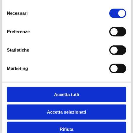
Selezione
Necessari
del
consenso
Indirizzo
Preferenze
VIA UMBERTO I
20038 - SEREGNO (
MB
)
Statistiche
Marketing
Accetta tutti
Accetta selezionati
Rifiuta