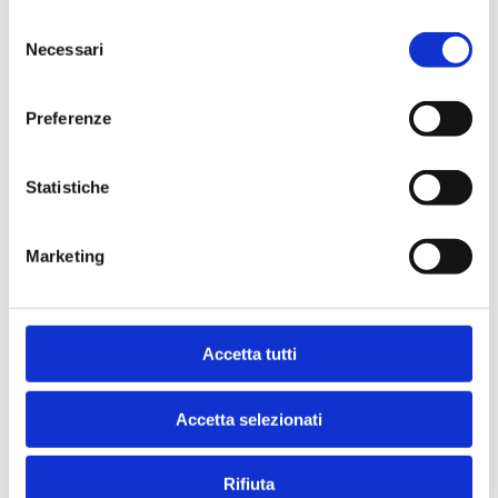
Selezione
Necessari
del
consenso
Indirizzo
Preferenze
FIUME 5
20080 - CALVIGNASCO (
MI
)
Statistiche
Marketing
Accetta tutti
Accetta selezionati
Rifiuta