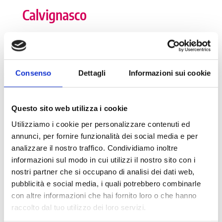
Calvignasco
I numeri della Dote
Consenso
Dettagli
Informazioni sui cookie
Numero tutor: 1
Numero di tirocinanti attivi: 0
Questo sito web utilizza i cookie
Numero di tirocinanti storico: 3
Utilizziamo i cookie per personalizzare contenuti ed
annunci, per fornire funzionalità dei social media e per
analizzare il nostro traffico. Condividiamo inoltre
informazioni sul modo in cui utilizzi il nostro sito con i
Dettagli
nostri partner che si occupano di analisi dei dati web,
pubblicità e social media, i quali potrebbero combinarle
Partita Iva: 09034470154
con altre informazioni che hai fornito loro o che hanno
Codice Fiscale: 80105450151
raccolto dal tuo utilizzo dei loro servizi.
Numero di abitanti: 1.182