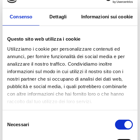
CINISELLO BALSAMO
CISLIANO
COLOGNO MONZESE
Consenso
Dettagli
Informazioni sui cookie
COLTURANO
CORBETTA
CORMANO
Questo sito web utilizza i cookie
CORNAREDO
Utilizziamo i cookie per personalizzare contenuti ed
CORSICO
annunci, per fornire funzionalità dei social media e per
CUBI - CULTURE BIBLIOTECHE IN RETE A.S.C.
CUGGIONO
analizzare il nostro traffico. Condividiamo inoltre
CULTURE SOCIALITA' BIBLIOTECHE NETWORK OPERATIVO
informazioni sul modo in cui utilizzi il nostro sito con i
CUSAGO
nostri partner che si occupano di analisi dei dati web,
CUSANO MILANINO
pubblicità e social media, i quali potrebbero combinarle
DAIRAGO
con altre informazioni che hai fornito loro o che hanno
FONDAZIONE MUSEO DI FOTOGRAFIA CONTEMPORANEA
raccolto dal tuo utilizzo dei loro servizi.
GARBAGNATE MILANESE
GESSATE
Selezione
GORGONZOLA
Necessari
GREZZAGO
del
GUDO VISCONTI
consenso
INVERUNO