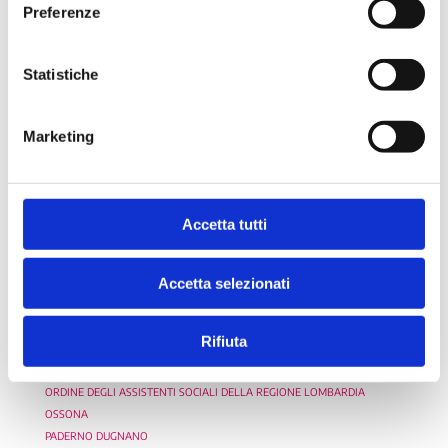
Preferenze
INZAGO
LACCHIARELLA
LAINATE
Statistiche
LEGNANO
LISCATE
LOCATE DI TRIULZI
Marketing
MAGENTA
MAGNAGO
MASATE
MELEGNANO
Accetta tutti
MELZO
MESERO
Accetta selezionati
MILANO
NERVIANO
NOVATE MILANESE
Rifiuta
NOVIGLIO
OPERA
ORDINE DEGLI ASSISTENTI SOCIALI DELLA REGIONE LOMBARDIA
OSSONA
PADERNO DUGNANO