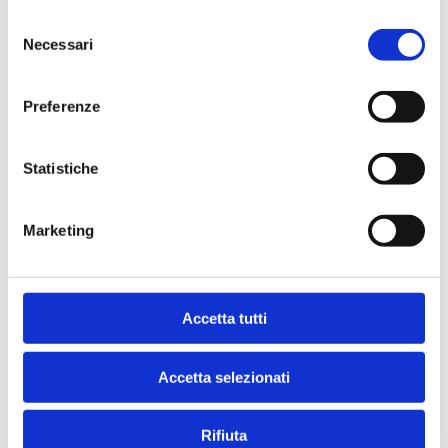
Selezione
Necessari
del
consenso
Indirizzo
Preferenze
PIAZZA IV NOVEMBRE, 2
20080 - VERNATE (
MI
)
Statistiche
Marketing
Accetta tutti
Accetta selezionati
Rifiuta