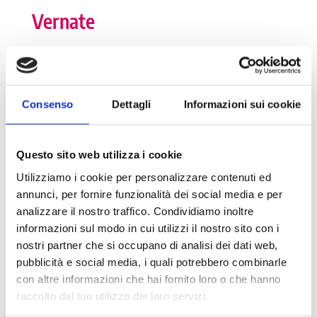
Vernate
I numeri della Dote
Consenso
Dettagli
Informazioni sui cookie
Numero tutor: 1
Numero di tirocinanti attivi: 0
Questo sito web utilizza i cookie
Numero di tirocinanti storico: 1
Utilizziamo i cookie per personalizzare contenuti ed
annunci, per fornire funzionalità dei social media e per
analizzare il nostro traffico. Condividiamo inoltre
informazioni sul modo in cui utilizzi il nostro sito con i
Dettagli
nostri partner che si occupano di analisi dei dati web,
pubblicità e social media, i quali potrebbero combinarle
Numero di abitanti: 3.181
con altre informazioni che hai fornito loro o che hanno
raccolto dal tuo utilizzo dei loro servizi.