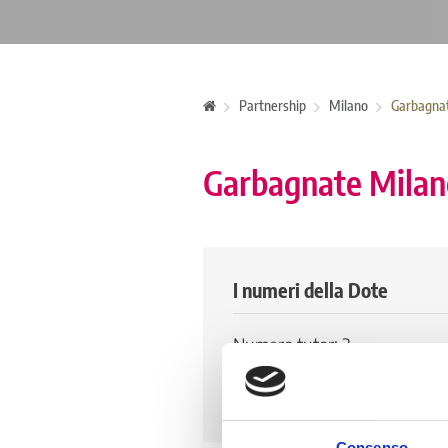
Partnership
Milano
Garbagna
Garbagnate Milan
I numeri della Dote
Numero tutor: 3
Numero di tirocinanti attivi: 
Numero di tirocinanti storico:
Consenso