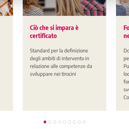
Ciò che si impara è
F
certificato
ne
Standard per la definizione
Do
degli ambiti di intervento in
pe
relazione alle competenze da
Pu
sviluppare nei tirocini
lo
fo
sv
Co