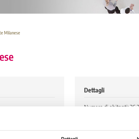
te Milanese
ese
Dettagli
Numero di abitanti: 26.
0
 26
Dettagli