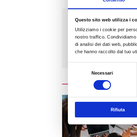
Questo sito web utilizza i c
Indirizzo
Utilizziamo i cookie per perso
nostro traffico. Condividiamo 
PIAZZA DE GASPERI, 1
di analisi dei dati web, pubbl
20024 - GARBAGNATE MILA
che hanno raccolto dal tuo uti
Selezione
Necessari
del
consenso
Rifiuta