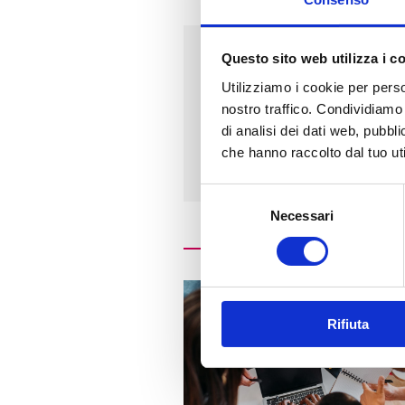
Questo sito web utilizza i c
Indirizzo
Utilizziamo i cookie per perso
nostro traffico. Condividiamo 
MAZZINI
di analisi dei dati web, pubbl
20067 - PAULLO (
MI
)
che hanno raccolto dal tuo uti
Selezione
Necessari
del
consenso
Rifiuta