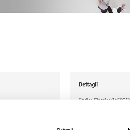
Dettagli
Codice Fiscale: 845031
Numero di abitanti: 11.0
 4
Dettagli