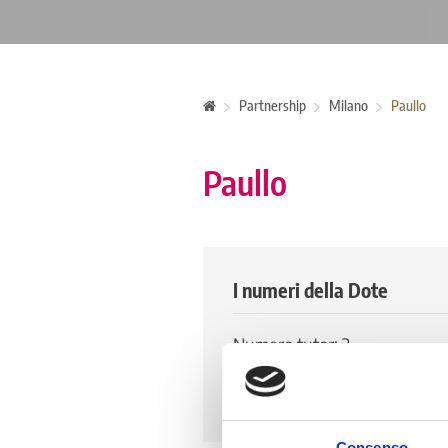
Partnership
Milano
Paullo
Paullo
I numeri della Dote
Numero tutor: 2
Numero di tirocinanti attivi: 2
Numero di tirocinanti storico:
Consenso