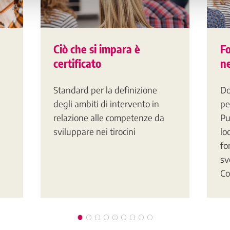
Ciò che si impara è
F
certificato
ne
Standard per la definizione
Do
degli ambiti di intervento in
pe
relazione alle competenze da
Pu
sviluppare nei tirocini
lo
fo
sv
Co