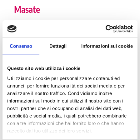
Masate
I numeri della Dote
Consenso
Dettagli
Informazioni sui cookie
Numero tutor: 1
Numero di tirocinanti attivi: 0
Questo sito web utilizza i cookie
Numero di tirocinanti storico: 1
Utilizziamo i cookie per personalizzare contenuti ed
annunci, per fornire funzionalità dei social media e per
analizzare il nostro traffico. Condividiamo inoltre
informazioni sul modo in cui utilizzi il nostro sito con i
Dettagli
nostri partner che si occupano di analisi dei dati web,
pubblicità e social media, i quali potrebbero combinarle
Numero di abitanti: 3.312
con altre informazioni che hai fornito loro o che hanno
raccolto dal tuo utilizzo dei loro servizi.