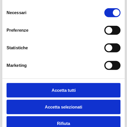
Selezione
Necessari
del
consenso
Indirizzo
Preferenze
MILANO
20060 - MASATE (
MI
)
Statistiche
Marketing
Accetta tutti
Accetta selezionati
Rifiuta