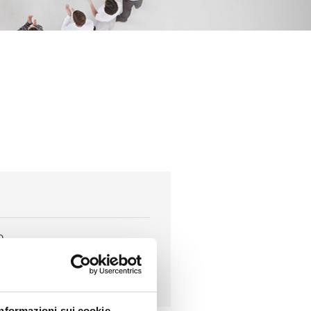
9
10158
774
Informazioni sui cookie