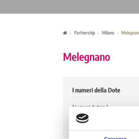
Partnership
Milano
Melegnan
Melegnano
I numeri della Dote
Numero tutor: 1
Numero di tirocinanti attivi: 
Numero di tirocinanti storico:
Consenso