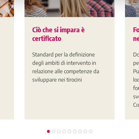
Ciò che si impara è
F
certificato
ne
Standard per la definizione
Do
degli ambiti di intervento in
pe
relazione alle competenze da
Pu
sviluppare nei tirocini
lo
fo
sv
Co