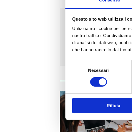
Questo sito web utilizza i c
Indirizzo
Utilizziamo i cookie per perso
nostro traffico. Condividiamo 
RISORGIMENTO, 1
di analisi dei dati web, pubbl
20077 - MELEGNANO (
MI
)
che hanno raccolto dal tuo uti
Selezione
Necessari
del
consenso
Rifiuta