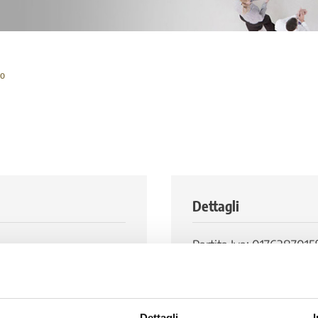
o
Dettagli
Partita Iva: 0176387015
0
Codice Fiscale: 845075
 1
Numero di abitanti: 16.
Dettagli