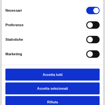
Selezione
Necessari
del
consenso
Indirizzo
Preferenze
VIA MAZZINI, 60
20020 - SOLARO (
MI
)
Statistiche
Marketing
Accetta tutti
Accetta selezionati
Rifiuta