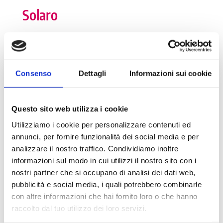
Solaro
I numeri della Dote
Consenso
Dettagli
Informazioni sui cookie
Numero tutor: 9
Numero di tirocinanti attivi: 1
Questo sito web utilizza i cookie
Numero di tirocinanti storico: 26
Utilizziamo i cookie per personalizzare contenuti ed
annunci, per fornire funzionalità dei social media e per
analizzare il nostro traffico. Condividiamo inoltre
informazioni sul modo in cui utilizzi il nostro sito con i
Dettagli
nostri partner che si occupano di analisi dei dati web,
pubblicità e social media, i quali potrebbero combinarle
Numero di abitanti: 13.890
con altre informazioni che hai fornito loro o che hanno
raccolto dal tuo utilizzo dei loro servizi.