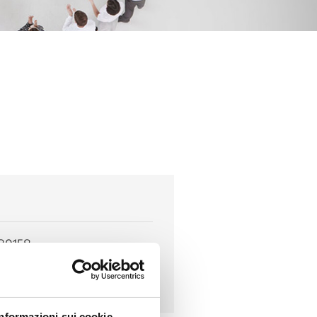
680158
905
Informazioni sui cookie