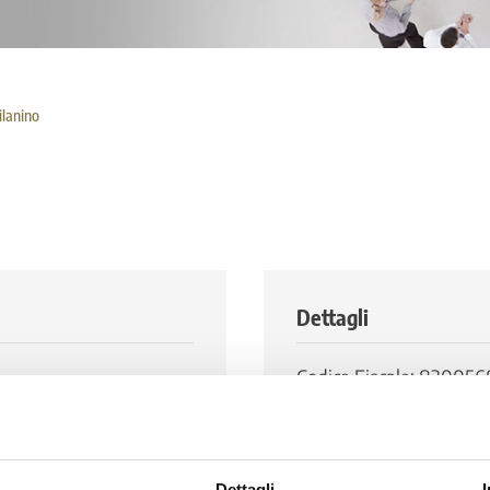
lanino
Dettagli
Codice Fiscale: 83005
0
Numero di abitanti: 18.
 26
Dettagli