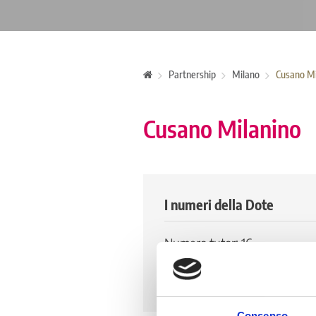
Partnership
Milano
Cusano Mi
Cusano Milanino
I numeri della Dote
Numero tutor: 16
Numero di tirocinanti attivi: 
Numero di tirocinanti storico:
Consenso