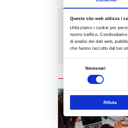
Questo sito web utilizza i c
Indirizzo
Utilizziamo i cookie per perso
nostro traffico. Condividiamo 
PIAZZA MARTIRI DI TIENAN
di analisi dei dati web, pubbl
20095 - CUSANO MILANINO 
che hanno raccolto dal tuo uti
Selezione
Necessari
del
consenso
Rifiuta