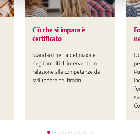
Ciò che si impara è
F
certificato
ne
Standard per la definizione
Do
degli ambiti di intervento in
pe
relazione alle competenze da
Pu
sviluppare nei tirocini
lo
fo
sv
Co