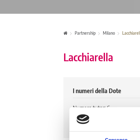
Partnership
Milano
Lacchiarel
Lacchiarella
I numeri della Dote
Numero tutor: 6
Numero di tirocinanti attivi: 
Numero di tirocinanti storico:
Consenso