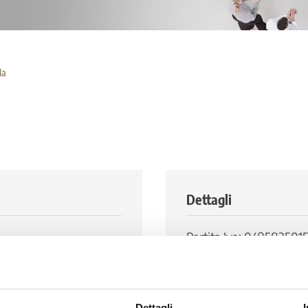
la
Dettagli
Partita Iva: 0495835015
0
Codice Fiscale: 80094
 13
Numero di abitanti: 8.
Dettagli