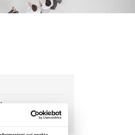
1
250158
390
Informazioni sui cookie