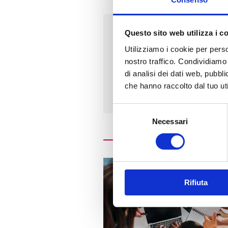
Questo sito web utilizza i c
Indirizzo
Utilizziamo i cookie per perso
nostro traffico. Condividiamo 
PIAZZA RISORGIMENTO, 1
di analisi dei dati web, pubbl
20084 - LACCHIARELLA (
MI
che hanno raccolto dal tuo uti
Selezione
Necessari
del
consenso
Rifiuta