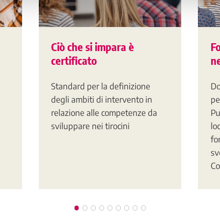
Ciò che si impara è
F
certificato
ne
Standard per la definizione
Do
degli ambiti di intervento in
pe
relazione alle competenze da
Pu
sviluppare nei tirocini
lo
fo
sv
Co