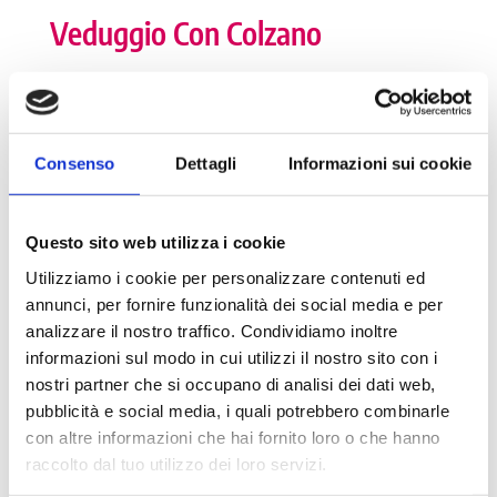
Veduggio Con Colzano
I numeri della Dote
Consenso
Dettagli
Informazioni sui cookie
Numero tutor: 2
Numero di tirocinanti attivi: 0
Questo sito web utilizza i cookie
Numero di tirocinanti storico: 3
Utilizziamo i cookie per personalizzare contenuti ed
annunci, per fornire funzionalità dei social media e per
analizzare il nostro traffico. Condividiamo inoltre
informazioni sul modo in cui utilizzi il nostro sito con i
Dettagli
nostri partner che si occupano di analisi dei dati web,
pubblicità e social media, i quali potrebbero combinarle
Partita Iva: 00986070969
con altre informazioni che hai fornito loro o che hanno
Numero di abitanti: 4.434
raccolto dal tuo utilizzo dei loro servizi.