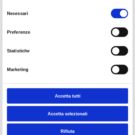
Selezione
Necessari
del
consenso
Indirizzo
Preferenze
VIA VITTORIO VENETO, 47
20837 - VEDUGGIO CON COLZANO (
MB
)
Statistiche
Marketing
Accetta tutti
Accetta selezionati
Rifiuta