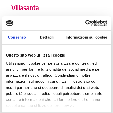
Villasanta
I numeri della Dote
Consenso
Dettagli
Informazioni sui cookie
Numero tutor: 17
Numero di tirocinanti attivi: 6
Questo sito web utilizza i cookie
Numero di tirocinanti storico: 86
Utilizziamo i cookie per personalizzare contenuti ed
annunci, per fornire funzionalità dei social media e per
analizzare il nostro traffico. Condividiamo inoltre
informazioni sul modo in cui utilizzi il nostro sito con i
Dettagli
nostri partner che si occupano di analisi dei dati web,
pubblicità e social media, i quali potrebbero combinarle
Partita Iva: 00745580969
con altre informazioni che hai fornito loro o che hanno
Numero di abitanti: 13.619
raccolto dal tuo utilizzo dei loro servizi.