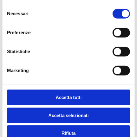
Selezione
Necessari
del
consenso
Indirizzo
Preferenze
PIAZZA MARTIRI DELLA LIBERTA', 7
20852 - VILLASANTA (
MB
)
Statistiche
Marketing
Accetta tutti
Accetta selezionati
Rifiuta