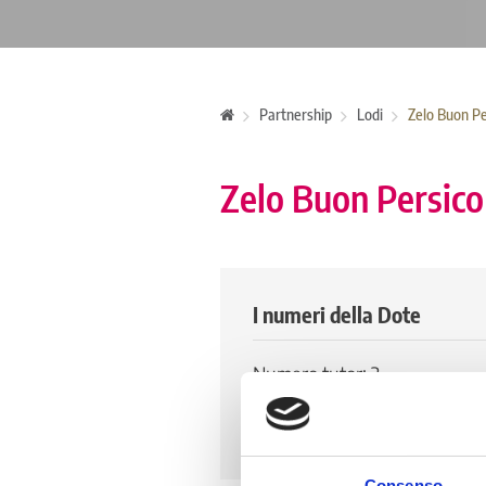
Partnership
Lodi
Zelo Buon Pe
Zelo Buon Persico
I numeri della Dote
Numero tutor: 2
Numero di tirocinanti attivi: 
Numero di tirocinanti storico:
Consenso