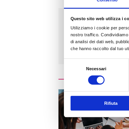
Questo sito web utilizza i c
Indirizzo
Utilizziamo i cookie per perso
nostro traffico. Condividiamo 
VIA DANTE, 7
di analisi dei dati web, pubbl
26839 - ZELO BUON PERSIC
che hanno raccolto dal tuo uti
Selezione
Necessari
del
consenso
Rifiuta