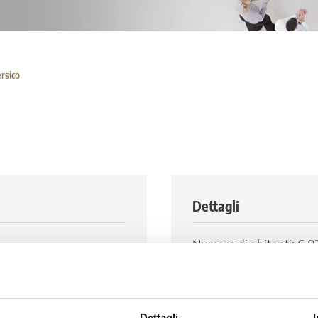
rsico
Dettagli
Numero di abitanti: 6.8
0
 2
Dettagli