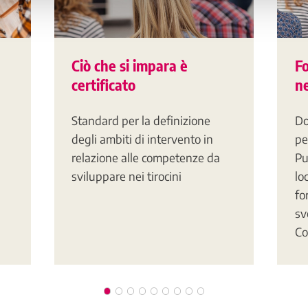
Ciò che si impara è
F
certificato
ne
Standard per la definizione
Do
degli ambiti di intervento in
pe
relazione alle competenze da
Pu
sviluppare nei tirocini
lo
fo
sv
Co